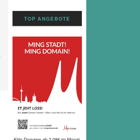
TOP ANGEBOTE
chster
itrag
Köln Domains ab 2,08€ im Monat.