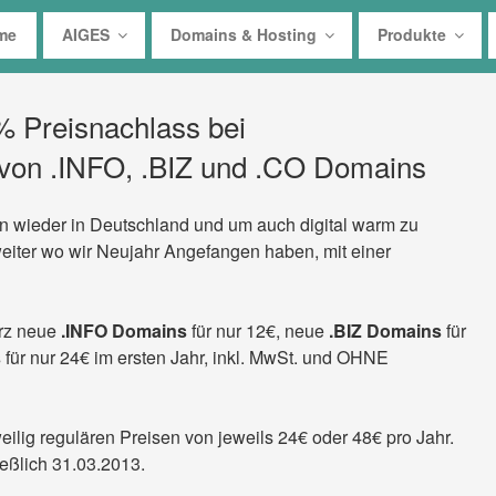
me
AIGES
Domains & Hosting
Produkte
 Preisnachlass bei
 von .INFO, .BIZ und .CO Domains
rn wieder in Deutschland und um auch digital warm zu
iter wo wir Neujahr Angefangen haben, mit einer
ärz neue
.INFO Domains
für nur 12€, neue
.BIZ Domains
für
s
für nur 24€ im ersten Jahr, inkl. MwSt. und
OHNE
ilig regulären Preisen von jeweils 24€ oder 48€ pro Jahr.
ießlich 31.03.2013.