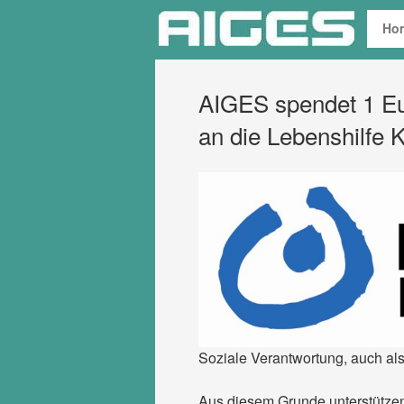
Zum
Ho
Inhalt
springen
AIGES spendet 1 Eur
an die Lebenshilfe 
Soziale Verantwortung, auch al
Aus diesem Grunde unterstützen