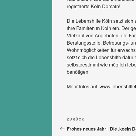
registrierte Köln Domain!
Die Lebenshilfe Köln setzt sich
ihre Familien in Köln ein. Der 
Vielzahl von Angeboten, die Fam
Beratungsstelle, Betreuungs- un
Wohnmöglichkeiten für erwachse
setzt sich die Lebenshilfe dafü
selbstbestimmt wie möglich lebe
benötigen.
Mehr Infos auf:
www.lebenshilfe
Beitragsnavigation
Vorheriger
ZURÜCK
Beitrag
Frohes neues Jahr | Die .koeln