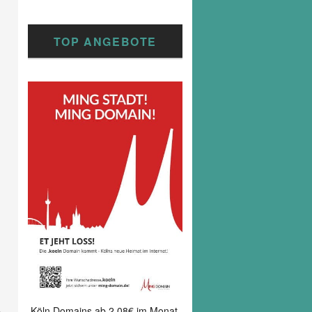
TOP ANGEBOTE
chster
itrag
Köln Domains ab 2,08€ im Monat.