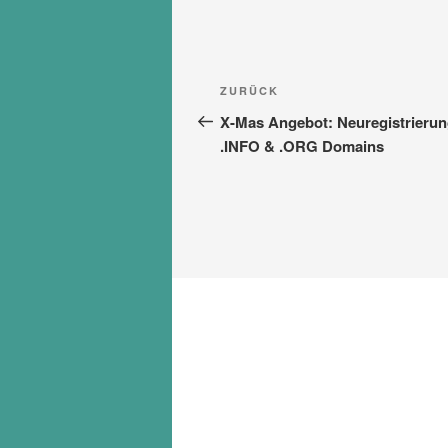
Beitragsnavigation
Vorheriger
ZURÜCK
Beitrag
X-Mas Angebot: Neuregistrierun
.INFO & .ORG Domains