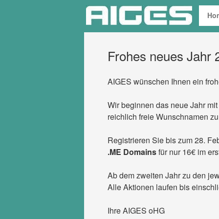
Zum
Ho
Inhalt
springen
Frohes neues Jahr 
AIGES
wünschen Ihnen ein froh
Wir beginnen das neue Jahr mit
reichlich freie Wunschnamen zu
Registrieren Sie bis zum 28. F
.ME Domains
für nur 16€ im ers
Ab dem zweiten Jahr zu den jewe
Alle Aktionen laufen bis einschl
Ihre
AIGES
oHG