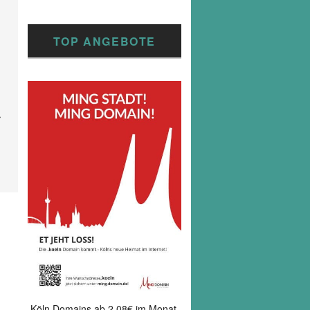
TOP ANGEBOTE
chster
itrag
Köln Domains ab 2,08€ im Monat.