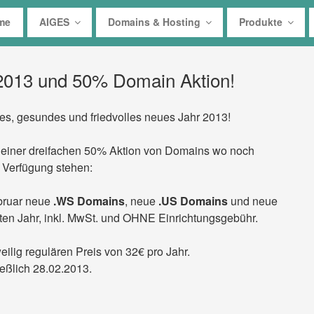
me
AIGES
Domains & Hosting
Produkte
2013 und 50% Domain Aktion!
es, gesundes und friedvolles neues Jahr 2013!
 einer dreifachen 50% Aktion von Domains wo noch
 Verfügung stehen:
ebruar neue
.WS Domains
, neue
.US Domains
und neue
ten Jahr, inkl. MwSt. und
OHNE
Einrichtungsgebühr.
ilig regulären Preis von 32€ pro Jahr.
ießlich 28.02.2013.